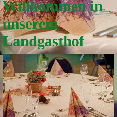
Willkommen
in
unserem
Landgasthof